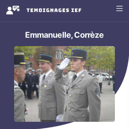
Skip
Me
to
content
Emmanuelle, Corrèze