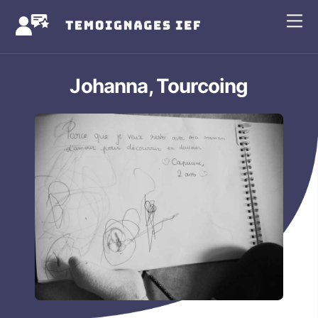
Skip
Me
to
content
Johanna, Tourcoing