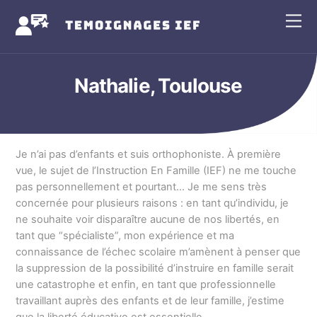
Skip
Me
to
content
Nathalie, Toulouse
Je n’ai pas d’enfants et suis orthophoniste. À première
vue, le sujet de l’Instruction En Famille (IEF) ne me touche
pas personnellement et pourtant… Je me sens très
concernée pour plusieurs raisons : en tant qu’individu, je
ne souhaite voir disparaître aucune de nos libertés, en
tant que “spécialiste”, mon expérience et ma
connaissance de l’échec scolaire m’amènent à penser que
la suppression de la possibilité d’instruire en famille serait
une catastrophe et enfin, en tant que professionnelle
travaillant auprès des enfants et de leur famille, j’estime