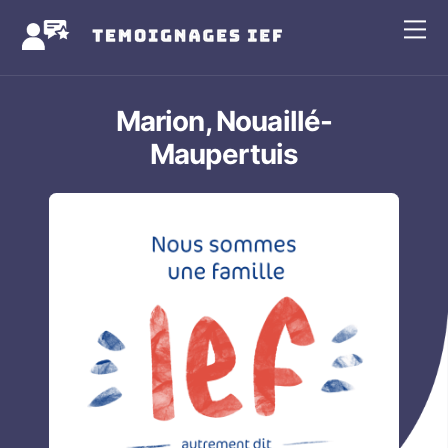
Skip
Me
to
content
Marion, Nouaillé-
Maupertuis