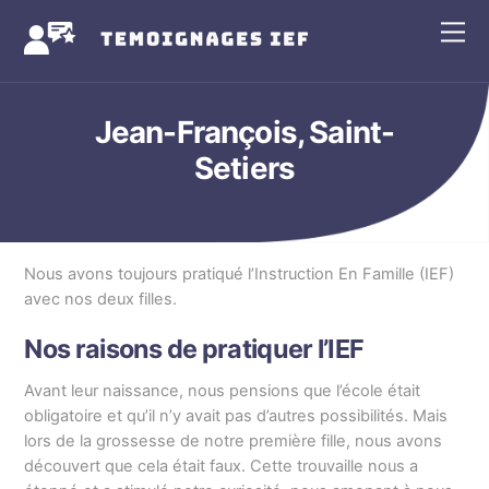
Skip
Me
to
content
Jean-François, Saint-
Setiers
Nous avons toujours pratiqué l’Instruction En Famille (IEF)
avec nos deux filles.
Nos raisons de pratiquer l’IEF
Avant leur naissance, nous pensions que l’école était
obligatoire et qu’il n’y avait pas d’autres possibilités. Mais
lors de la grossesse de notre première fille, nous avons
découvert que cela était faux. Cette trouvaille nous a